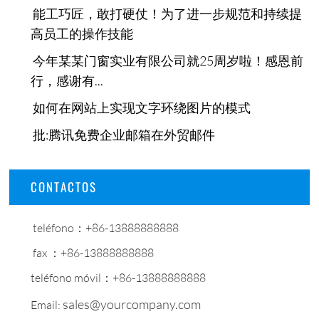
能工巧匠，敢打硬仗！为了进一步规范和持续提
高员工的操作技能
今年某某门窗实业有限公司就25周岁啦！感恩前
行，感谢有...
如何在网站上实现文字环绕图片的模式
批:腾讯免费企业邮箱在外贸邮件
CONTACTOS
teléfono：+86-13888888888
fax ：+86-13888888888
teléfono móvil：+86-13888888888
sales@yourcompany.com
Email: