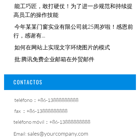
能工巧匠，敢打硬仗！为了进一步规范和持续提
高员工的操作技能
今年某某门窗实业有限公司就25周岁啦！感恩前
行，感谢有...
如何在网站上实现文字环绕图片的模式
批:腾讯免费企业邮箱在外贸邮件
CONTACTOS
teléfono：+86-13888888888
fax ：+86-13888888888
teléfono móvil：+86-13888888888
sales@yourcompany.com
Email: