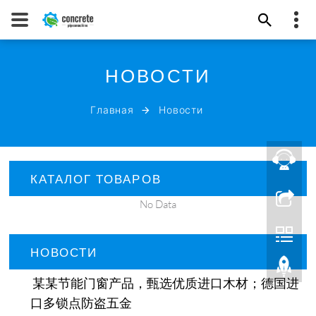
+86-13761810436
НОВОСТИ
俄语版上海聪羿实业有限公司
sales@shsinomac.com
Главная
Новости
EMAIL
КАТАЛОГ ТОВАРОВ
No Data
НОВОСТИ
某某节能门窗产品，甄选优质进口木材；德国进
口多锁点防盗五金